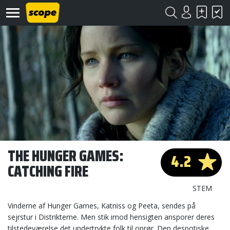
Om
Scope
Kontakt
THE HUNGER GAMES:
4.2
CATCHING FIRE
©
Scope
2020
STEM
Vinderne af Hunger Games, Katniss og Peeta, sendes på
sejrstur i Distrikterne. Men stik imod hensigten ansporer deres
tilstedeværelse det undertrykte folk til oprør. Den despotiske