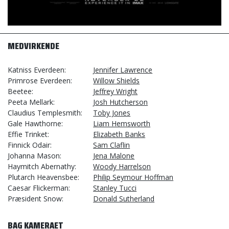
MEDVIRKENDE
Katniss Everdeen
Jennifer Lawrence
Primrose Everdeen
Willow Shields
Beetee
Jeffrey Wright
Peeta Mellark
Josh Hutcherson
Claudius Templesmith
Toby Jones
Gale Hawthorne
Liam Hemsworth
Effie Trinket
Elizabeth Banks
Finnick Odair
Sam Claflin
Johanna Mason
Jena Malone
Haymitch Abernathy
Woody Harrelson
Plutarch Heavensbee
Philip Seymour Hoffman
Caesar Flickerman
Stanley Tucci
Præsident Snow
Donald Sutherland
BAG KAMERAET