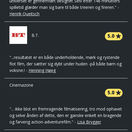
universet er gennemført designet Selv efter 146 minutters
spilletid glæder man sig bare til både treeren og fireren." -
Henrik Queitsch
5.0
B.T.
"...resultatet er en både underholdende, mørk og rystende
flot film, der sætter sig dybt under huden -på både børn og
voksne.! -
Henning Høeg
Cinemazone
5.0
"... ikke blot en fremragende filmatisering, tro mod ophavet
og selve ånden af dette, den er ganske enkelt en bragende
og farverig action-adventurefilm." -
Lisa Brygger