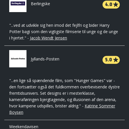
4.0
Berlingske
"...ved at udvikle sig hen imod det fejlfri og bider Harry
Potter bagi som den vigtigste filmserie til unge og de unge
i hjertet." -
Jacob Wendt Jensen
5.0
Jyllands-Posten
"...en lige så spændende film, som "Hunger Games" var -
den fortsætter også det fuldkommen overbevisende dystre
fremtidsunivers. Set designs er i mesterklasse,
kameraføringen bjergtagende, og illusionen af den arena,
hvor kampene udspilles, brister aldrig." -
Katrine Sommer
Boysen
Weekendavisen