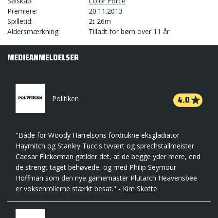
Selskab
Color Force
Premiere
20.11.2013
Spilletid
2t 26m
Aldersmærkning
Tilladt for børn over 11 år
MEDIEANMELDELSER
4.0
Politiken
"Både for Woody Harrelsons fordrukne eksgladiator
Haymitch og Stanley Tuccis tvvært og sprechstallmeister
Caesar Flickerman gælder det, at de begge yder mere, end
de strengt taget behøvede, og med Philip Seymour
Hoffman som den nye gamemaster Plutarch Heavensbee
er voksenrollerne stærkt besat." -
Kim Skotte