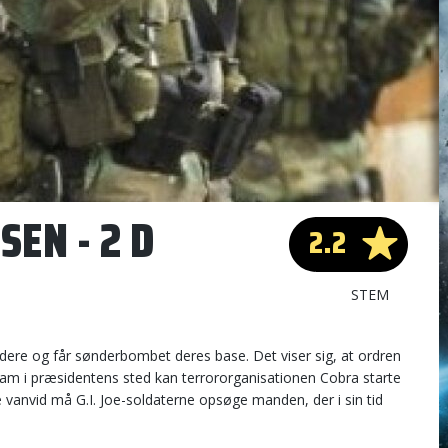
SEN - 2 D
2.2
STEM
rædere og får sønderbombet deres base. Det viser sig, at ordren
am i præsidentens sted kan terrororganisationen Cobra starte
e vanvid må G.I. Joe-soldaterne opsøge manden, der i sin tid