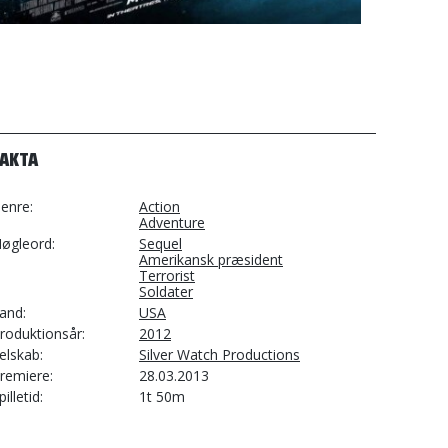
FAKTA
enre
Action
Adventure
øgleord
Sequel
Amerikansk præsident
Terrorist
Soldater
and
USA
roduktionsår
2012
elskab
Silver Watch Productions
remiere
28.03.2013
pilletid
1t 50m