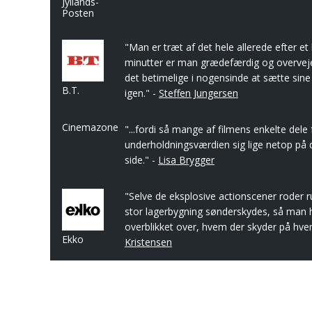
Jyllands-
Posten
"Man er træt af det hele allerede efter et 
minutter er man grædefærdig og overveje
det betimelige i nogensinde at sætte sine
B.T.
igen." -
Steffen Jungersen
Cinemazone
"...fordi så mange af filmens enkelte dele
underholdningsværdien sig lige netop på 
side." -
Lisa Brygger
"Selve de eksplosive actionscener roder 
stor lagerbygning sønderskydes, så man h
overblikket over, hvem der skyder på hve
Ekko
Kristensen