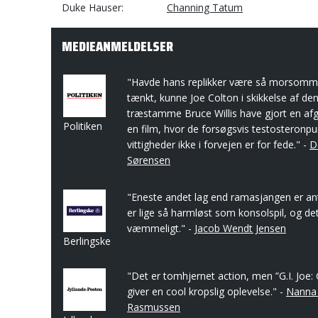
Duke Hauser
Channing Tatum
MEDIEANMELDELSER
"Havde hans replikker være så morsomm
tænkt, kunne Joe Colton i skikkelse af de
træstamme Bruce Willis have gjort en afg
Politiken
en film, hvor de forsøgsvis testosteron
vittigheder ikke i forvejen er for fede." -
D
Sørensen
"Eneste andet lag end ramasjangen er anty
er lige så harmløst som konsolspil, og det
væmmeligt." -
Jacob Wendt Jensen
Berlingske
"Det er tomhjernet action, men ”G.I. Joe
giver en cool kropslig oplevelse." -
Nanna
Rasmussen