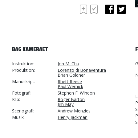
BAG KAMERAET
Instruktion
Jon M. Chu
G
Produktion
Lorenzo di Bonaventura
Brian Goldner
N
Manuskript
Rhett Reese
Paul Wernick
Fotografi
Stephen F. Windon
L
Klip
Roger Barton
P
Jim May
S
Scenografi
Andrew Menzies
P
Musik
Henry Jackman
S