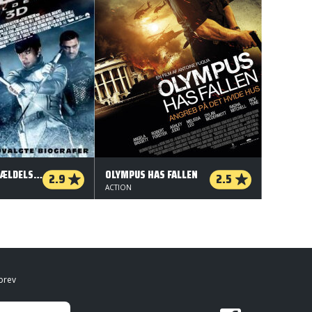
G.I. JOE: GENGÆLDELSEN - 3 D
OLYMPUS HAS FALLEN
2.9
2.5
ACTION
brev