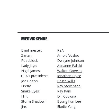
MEDVIRKENDE
Blind mester
RZA
Zartan
Arnold Vosloo
Roadblock
Dwayne Johnson
Lady Jaye
Adrianne Palicki
Nigel James
Walton Goggins
USA's præsident
Jonathan Pryce
Joe Colton
Bruce Willis
Firefly
Ray Stevenson
Snake Eyes
Ray Park
Flint
D.J. Cotrona
Storm Shadow
Byung-hun Lee
Jinx
Elodie Yung