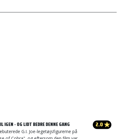
2.0
IL IGEN - OG LIDT BEDRE DENNE GANG
debuterede G.I. Joe-legetøjsfigurerne på
Rise of Cobra", og eftersom den film var