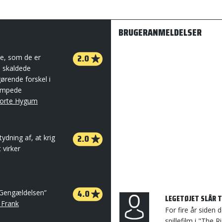
BRUGERANMELDELSER
2.0
e, som de er
n skaldede
ørende forskel i
pumpede
orte Hygum
2.0
dning af, at krig
 virker
4.0
: Gengældelsen”
LEGETØJET SLÅR T
 Frank
For fire år siden 
spillefilm i "The 