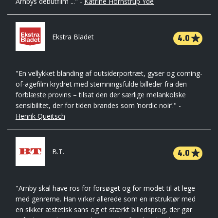
Arnbys debutfilm ..." -
Katrine Hornstrup Yde
4.0
Ekstra Bladet
"En vellykket blanding af outsiderportræt, gyser og coming-
of-agefilm krydret med stemningsfulde billeder fra den
forblæste provins – tilsat den der særlige melankolske
sensibilitet, der for tiden brandes som ’nordic noir’." -
Henrik Queitsch
4.0
B.T.
"Arnby skal have ros for forsøget og for modet til at lege
med genrerne. Han virker allerede som en instruktør med
en sikker æstetisk sans og et stærkt billedsprog, der gør