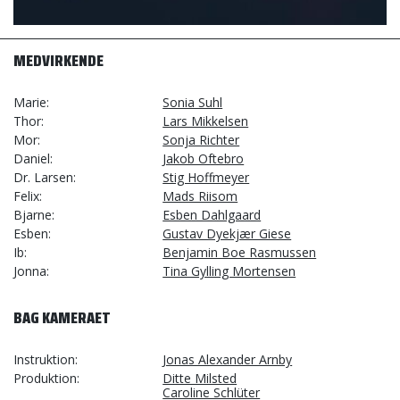
MEDVIRKENDE
Marie
Sonia Suhl
Thor
Lars Mikkelsen
Mor
Sonja Richter
Daniel
Jakob Oftebro
Dr. Larsen
Stig Hoffmeyer
Felix
Mads Riisom
Bjarne
Esben Dahlgaard
Esben
Gustav Dyekjær Giese
Ib
Benjamin Boe Rasmussen
Jonna
Tina Gylling Mortensen
BAG KAMERAET
Instruktion
Jonas Alexander Arnby
Produktion
Ditte Milsted
Caroline Schlüter