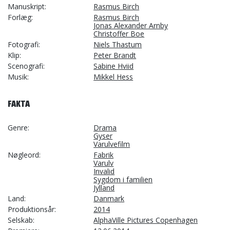
Manuskript
Rasmus Birch
Forlæg
Rasmus Birch
Jonas Alexander Arnby
Christoffer Boe
Fotografi
Niels Thastum
Klip
Peter Brandt
Scenografi
Sabine Hviid
Musik
Mikkel Hess
FAKTA
Genre
Drama
Gyser
Varulvefilm
Nøgleord
Fabrik
Varulv
Invalid
Sygdom i familien
Jylland
Land
Danmark
Produktionsår
2014
Selskab
AlphaVille Pictures Copenhagen