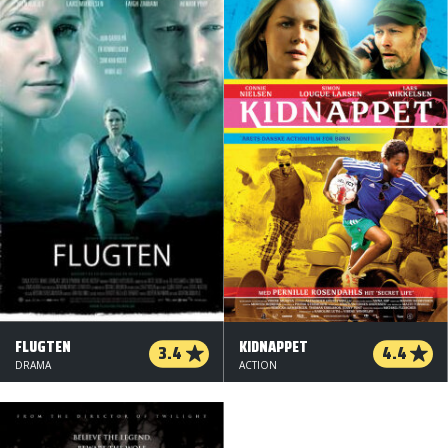
FLUGTEN
KIDNAPPET
3.4
4.4
DRAMA
ACTION