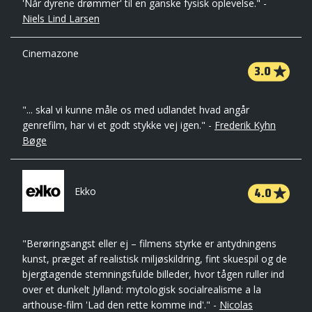
'Når dyrene drømmer' til en ganske fysisk oplevelse." -
Niels Lind Larsen
Cinemazone
3.0
"... skal vi kunne måle os med udlandet hvad angår
genrefilm, har vi et godt stykke vej igen." -
Frederik Kyhn
Bøge
4.0
Ekko
"Berøringsangst eller ej – filmens styrke er antydningens
kunst, præget af realistisk miljøskildring, fint skuespil og de
bjergtagende stemningsfulde billeder, hvor tågen ruller ind
over et dunkelt Jylland: mytologisk socialrealisme a la
arthouse-film 'Lad den rette komme ind'." -
Nicolas