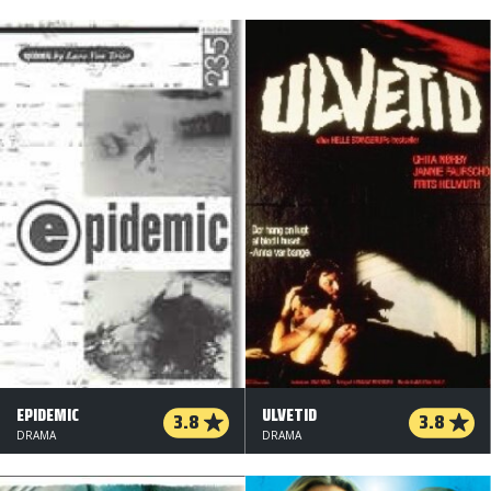
EPIDEMIC
ULVETID
3.8
3.8
DRAMA
DRAMA