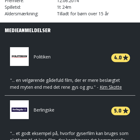
Premiere
12.06.2014
Spilletid
1t 24m
Aldersmærkning
Tilladt for børn over 15 år
MEDIEANMELDELSER
4.0
Politiken
"... en velgørende gådefuld film, der er mere beslægtet
med myten end med det rene gys og gru." -
Kim Skotte
5.0
Berlingske
"... et godt eksempel på, hvorfor gyserfilm kan bruges som