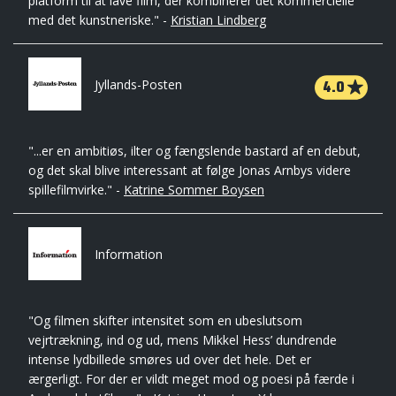
platform til at lave film, der kombinerer det kommercielle
med det kunstneriske." -
Kristian Lindberg
4.0
Jyllands-Posten
"...er en ambitiøs, ilter og fængslende bastard af en debut,
og det skal blive interessant at følge Jonas Arnbys videre
spillefilmvirke." -
Katrine Sommer Boysen
Information
"Og filmen skifter intensitet som en ubeslutsom
vejrtrækning, ind og ud, mens Mikkel Hess’ dundrende
intense lydbillede smøres ud over det hele. Det er
ærgerligt. For der er vildt meget mod og poesi på færde i