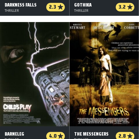
DARKNESS FALLS
GOTHIKA
2.3
3.2
THRILLER
THRILLER
BARNELEG
THE MESSENGERS
4.0
2.8