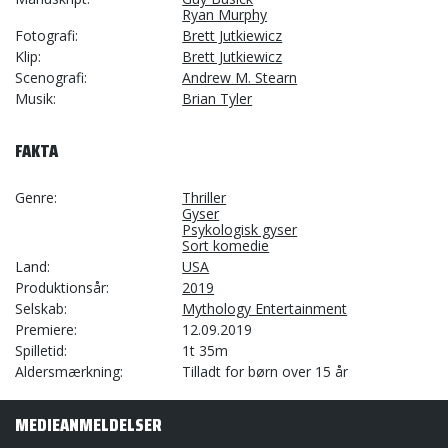
Ryan Murphy
Fotografi
Brett Jutkiewicz
Klip
Brett Jutkiewicz
Scenografi
Andrew M. Stearn
Musik
Brian Tyler
FAKTA
Genre
Thriller
Gyser
Psykologisk gyser
Sort komedie
Land
USA
Produktionsår
2019
Selskab
Mythology Entertainment
Premiere
12.09.2019
Spilletid
1t 35m
Aldersmærkning
Tilladt for børn over 15 år
MEDIEANMELDELSER