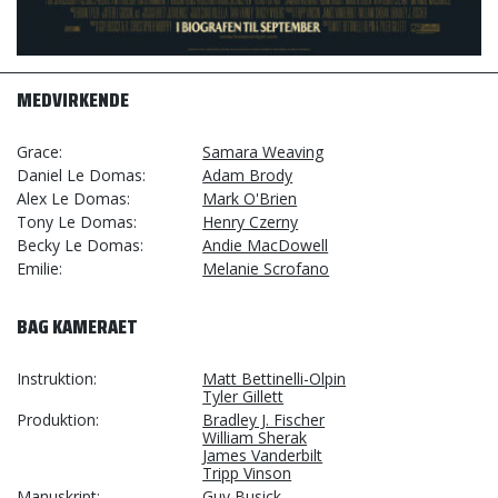
MEDVIRKENDE
Grace
Samara Weaving
Daniel Le Domas
Adam Brody
Alex Le Domas
Mark O'Brien
Tony Le Domas
Henry Czerny
Becky Le Domas
Andie MacDowell
Emilie
Melanie Scrofano
BAG KAMERAET
Instruktion
Matt Bettinelli-Olpin
Tyler Gillett
Produktion
Bradley J. Fischer
William Sherak
James Vanderbilt
Tripp Vinson
Manuskript
Guy Busick