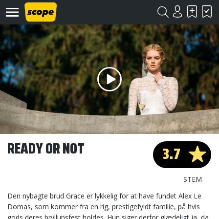
Om
Scope
Kontakt
READY OR NOT
3.7
©
Scope
2020
STEM
Den nybagte brud Grace er lykkelig for at have fundet Alex Le
Domas, som kommer fra en rig, prestigefyldt familie, på hvis
gods deres bryllupsfest holdes. Hun siger derfor glædeligt ja, da