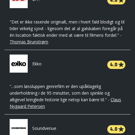
4.0
"Det er ikke rasende originalt, men i hvert fald blodigt og til
tider virkelig sjovt - ligesom det at al galskaben foregår på
én location faktisk ender med at være til filmens fordel." -
Thomas Brunstrøm
4.0
Ekko
"...som løssluppen genrefilm er den upåklagelig
underholdning i de 95 minutter, som den spinkle og
alligevel kringlede historie lige netop kan bære til." -
Claus
Nygaard Petersen
4.0
Soundvenue