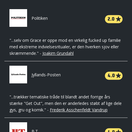
2.0
Politiken
"...selv om Grace er oppe mod en virkelig fucked up familie
med ekstreme indvielsesritualer, er den hverken sjov eller
skræmmende." -
Joakim Grundahl
4.0
Jyllands-Posten
"...trækker tematiske tråde til blandt andet forrige års
stærke "Get Out", men den er anderledes støbt af lige dele
gys, gru og komik." -
Frederik Asschenfeldt Vandrup
B.T.