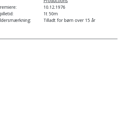
Productions
remiere
10.12.1976
pilletid
1t 50m
ldersmærkning
Tilladt for børn over 15 år