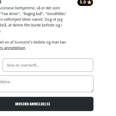
5.0
E
Scorsese herhjemme, så er det som
"Taxi driver", "Raging bull", "Goodfellas"
 velfortjent bliver nævnt. Dog vil jeg
åstå, at denne film burde befinde sig i
.
lart en af Scorsese´s bedste og man kan
s anmeldelsen