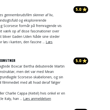
5.0
es gennembrudsfilm skinner af liv,
indsigtsfuld og eksplorerende
, og Scorsese formår på fremragende vis
sit værk op af disse fascinationer over
st bliver Gaden Uden Nåde sine steder
r løs i kanten, den fascine ...
Læs
5.0
 KUNSTNER
agtede Boxcar Bertha debuterede Martin
nstruktør, men det var med Mean
 grundlagde Scorsese-skabelonen, og sin
til filmmediet med alt hvad deraf følger
r Charlie Cappa (Keitel) hvis onkel er en
le Italy, han ...
Læs anmeldelsen