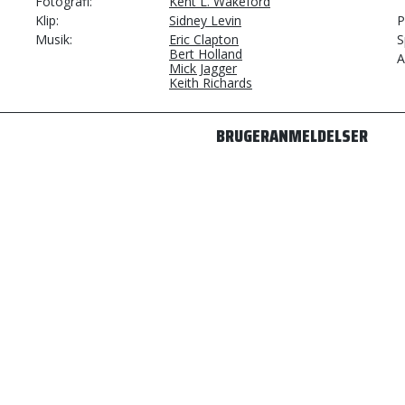
Fotografi
Kent L. Wakeford
Klip
Sidney Levin
P
Musik
Eric Clapton
S
Bert Holland
A
Mick Jagger
Keith Richards
BRUGERANMELDELSER