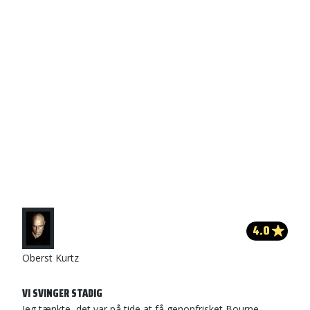
4.0
Oberst Kurtz
VI SVINGER STADIG
Jeg tænkte, det var på tide at få genopfrisket Bourne-