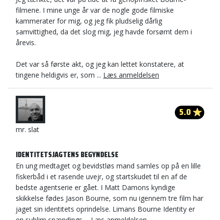
filmene. I mine unge år var de nogle gode filmiske
kammerater for mig, og jeg fik pludselig dårlig
samvittighed, da det slog mig, jeg havde forsømt dem i
årevis.
Det var så første akt, og jeg kan lettet konstatere, at
tingene heldigvis er, som ...
Læs anmeldelsen
5.0
mr. slat
IDENTITETSJAGTENS BEGYNDELSE
En ung medtaget og bevidstløs mand samles op på en lille
fiskerbåd i et rasende uvejr, og startskudet til en af de
bedste agentserie er gået. I Matt Damons kyndige
skikkelse fødes Jason Bourne, som nu igennem tre film har
jaget sin identitets oprindelse. Limans Bourne Identity er
en sublim spændings ...
Læs anmeldelsen