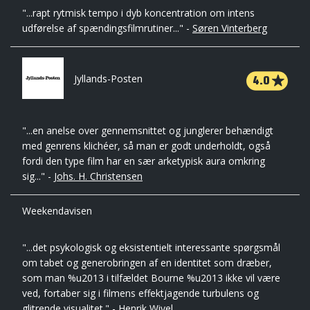
"...rapt rytmisk tempo i dyb koncentration om intens
udførelse af spændingsfilmrutiner..." -
Søren Vinterberg
4.0
Jyllands-Posten
"...en anelse over gennemsnittet og junglerer behændigt
med genrens klichéer, så man er godt underholdt, også
fordi den type film har en sær arketypisk aura omkring
sig..." -
Johs. H. Christensen
Weekendavisen
"...det psykologisk og eksistentielt interessante spørgsmål
om tabet og generobringen af en identitet som dræber,
som man %u2013 i tilfældet Bourne %u2013 ikke vil være
ved, fortaber sig i filmens effektjagende turbulens og
glitrende visualitet." -
Henrik Wivel