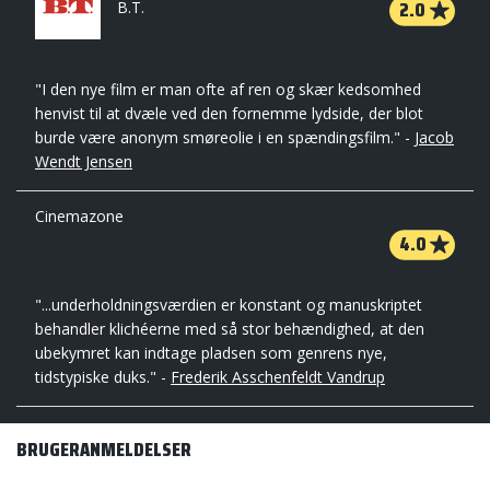
2.0
B.T.
"I den nye film er man ofte af ren og skær kedsomhed
henvist til at dvæle ved den fornemme lydside, der blot
burde være anonym smøreolie i en spændingsfilm." -
Jacob
Wendt Jensen
Cinemazone
4.0
"...underholdningsværdien er konstant og manuskriptet
behandler klichéerne med så stor behændighed, at den
ubekymret kan indtage pladsen som genrens nye,
tidstypiske duks." -
Frederik Asschenfeldt Vandrup
BRUGERANMELDELSER