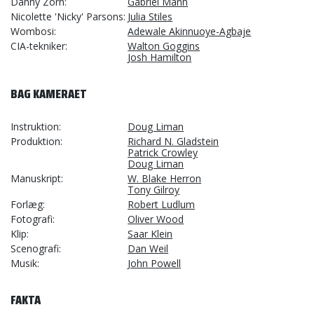
Danny Zorn
Gabriel Mann
Nicolette 'Nicky' Parsons
Julia Stiles
Wombosi
Adewale Akinnuoye-Agbaje
CIA-tekniker
Walton Goggins
Josh Hamilton
BAG KAMERAET
Instruktion
Doug Liman
Produktion
Richard N. Gladstein
Patrick Crowley
Doug Liman
Manuskript
W. Blake Herron
Tony Gilroy
Forlæg
Robert Ludlum
Fotografi
Oliver Wood
Klip
Saar Klein
Scenografi
Dan Weil
Musik
John Powell
FAKTA