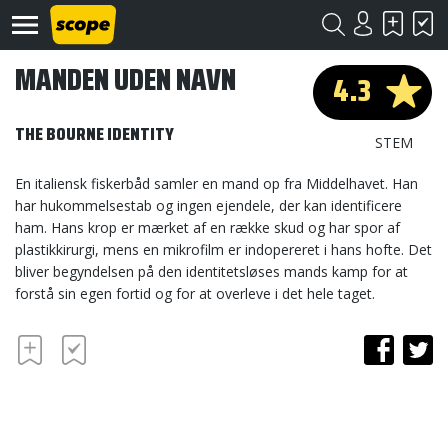
MANDEN UDEN NAVN
4.3
THE BOURNE IDENTITY
STEM
En italiensk fiskerbåd samler en mand op fra Middelhavet. Han
har hukommelsestab og ingen ejendele, der kan identificere
Om
ham. Hans krop er mærket af en række skud og har spor af
Scope
plastikkirurgi, mens en mikrofilm er indopereret i hans hofte. Det
bliver begyndelsen på den identitetsløses mands kamp for at
Kontakt
forstå sin egen fortid og for at overleve i det hele taget.
©
Scope
2020