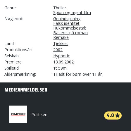
Genre
Thriller
Spion-og-agent-film
Nøgleord
Genindspilning
Falsk identitet
Hukommelsestab
Baseret på roman
Remake
Land
Tjekkiet
Produktionsår
2002
Selskab
Hypnotic
Premiere
13.09.2002
Spilletid
1t 59m
Aldersmærkning
Tilladt for børn over 11 år
MEDIEANMELDELSER
4.0
Politiken