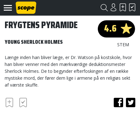
FRYGTENS PYRAMIDE
4.6
YOUNG SHERLOCK HOLMES
STEM
Længe inden han bliver læge, er Dr. Watson på kostskole, hvor
han bliver venner med den mærkværdige deduktionsmester
Om
Sherlock Holmes. De to begynder efterfoskingen af en række
Scope
mystiske mord, der fører dem lige i armene på en religiøs sekt
af værste skuffe.
Kontakt
©
Scope
2020