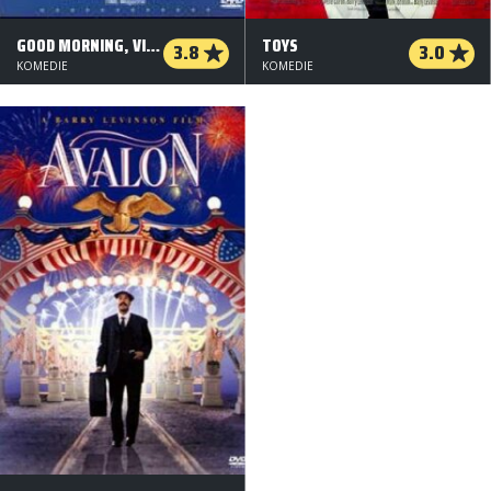
GOOD MORNING, VIETNAM
TOYS
3.8
3.0
KOMEDIE
KOMEDIE