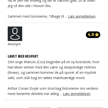
Nu er den her endelig og der er næsten gået 20 år siden
jeg så den ude i Husum Bio.
Sammen med Goonierne, Tilbage til ...
Læs anmeldelsen
4.0
Anonym
LAVET MED RESPEKT
Den unge Watson (Cox) begynder på en ny kostskole, hvor
han bliver venner med den sære og skarpsindige Holmes
(Rowe), og sammen kommer de på sporet af en mystisk
sekt, som står bag en række mærkværdige mord.
Arthur Conan Doyle som stod bag historierne om verdens
mest berømte detektiv har aldrig ...
Læs anmeldelsen