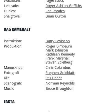
Waxflatter
Nigel Stock
Lestrade
Roger Ashton-Griffiths
Dudley
Earl Rhodes
Snelgrove
Brian Oulton
BAG KAMERAET
Instruktion
Barry Levinson
Produktion
Roger Birnbaum
Mark Johnson
Kathleen Kennedy
Frank Marshall
Steven Spielberg
Manuskript
Chris Columbus
Fotografi
Stephen Goldblatt
Klip
Stu Linder
Scenografi
Norman Reynolds
Musik
Bruce Broughton
FAKTA