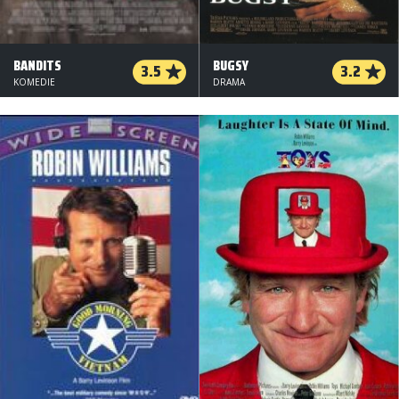
BANDITS
BUGSY
3.5
3.2
KOMEDIE
DRAMA