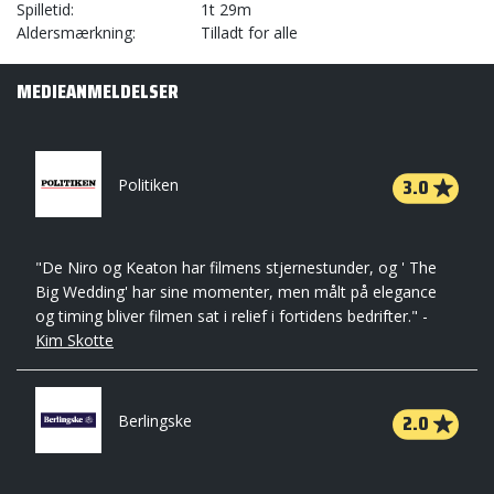
Spilletid
1t 29m
Aldersmærkning
Tilladt for alle
MEDIEANMELDELSER
3.0
Politiken
"De Niro og Keaton har filmens stjernestunder, og ' The
Big Wedding' har sine momenter, men målt på elegance
og timing bliver filmen sat i relief i fortidens bedrifter." -
Kim Skotte
2.0
Berlingske