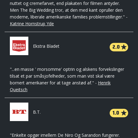
nuttet og cremefarvet, end plakaten for filmen antyder.
Men The Big Wedding tror, at den med kant opruller den
moderne, liberale amerikanske families problemstillinger." -
Katrine Hornstrup Yde
2.0
Ekstra Bladet
"...en masse ' morsomme' optrin og alskens forvekslinger
tilsat et par småsjofelheder, som man vist skal være
bornert amerikaner for at tage anstød af." -
Henrik
Queitsch
1.0
B.T.
"Enkelte opgør imellem De Niro Og Sarandon fungerer.