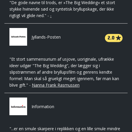
"De gode navne til trods, er »The Big Wedding« et stort
stykke hvinende sød og syntetisk bryllupskage, der ikke
rigtigt vil glide ned." -
-
2.0
Jyllands-Posten
"Et stort sammensurium af usjove, uoriginale, ufrække
ideer udgør "The Big Wedding", der lægger sig i
slipstrømmen af andre bryllupsfilm og genrens kendte
formel: Man skal så grueligt meget igennem, før man kan
blive gift." -
Nanna Frank Rasmussen
Information
"...er en smule skarpere i replikken og en lille smule mindre