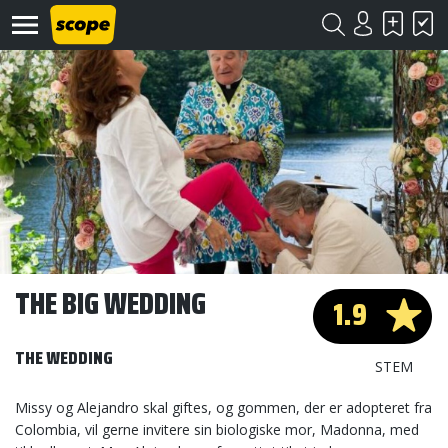
Om
Scope
Kontakt
THE BIG WEDDING
1.9
©
Scope
THE WEDDING
2020
STEM
Missy og Alejandro skal giftes, og gommen, der er adopteret fra
Colombia, vil gerne invitere sin biologiske mor, Madonna, med