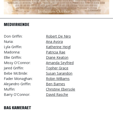
MEDVIRKENDE
Don Griffin
Robert De Niro
Nuria
Ana Ayora
Lyla Griffin
Katherine Heigl
Madonna
Patricia Rae
Ellie Griffin
Diane Keaton
Missy O'Connor
Amanda Seyfried
Jared Griffin
Topher Grace
Bebe McBride
Susan Sarandon
Fader Monaghan
Robin Williams
Alejandro Griffin
Ben Barnes
Muffin
Christine Ebersole
Barry O'Connor
David Rasche
BAG KAMERAET