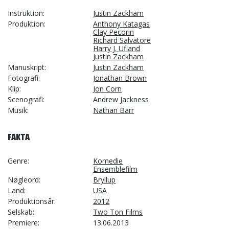
Instruktion
Justin Zackham
Produktion
Anthony Katagas
Clay Pecorin
Richard Salvatore
Harry J. Ufland
Justin Zackham
Manuskript
Justin Zackham
Fotografi
Jonathan Brown
Klip
Jon Corn
Scenografi
Andrew Jackness
Musik
Nathan Barr
FAKTA
Genre
Komedie
Ensemblefilm
Nøgleord
Bryllup
Land
USA
Produktionsår
2012
Selskab
Two Ton Films
Premiere
13.06.2013