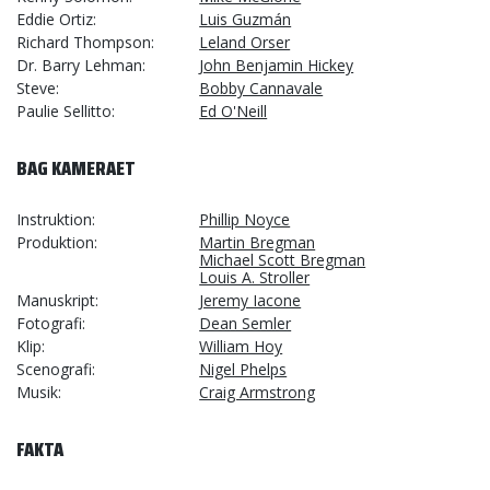
Eddie Ortiz
Luis Guzmán
Richard Thompson
Leland Orser
Dr. Barry Lehman
John Benjamin Hickey
Steve
Bobby Cannavale
Paulie Sellitto
Ed O'Neill
BAG KAMERAET
Instruktion
Phillip Noyce
Produktion
Martin Bregman
Michael Scott Bregman
Louis A. Stroller
Manuskript
Jeremy Iacone
Fotografi
Dean Semler
Klip
William Hoy
Scenografi
Nigel Phelps
Musik
Craig Armstrong
FAKTA