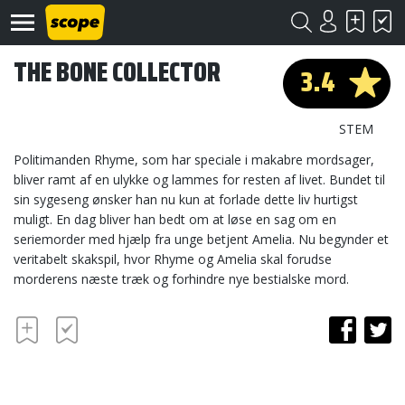
THE BONE COLLECTOR
3.4
STEM
Politimanden Rhyme, som har speciale i makabre mordsager,
bliver ramt af en ulykke og lammes for resten af livet. Bundet til
sin sygeseng ønsker han nu kun at forlade dette liv hurtigst
Om
Scope
muligt. En dag bliver han bedt om at løse en sag om en
seriemorder med hjælp fra unge betjent Amelia. Nu begynder et
Kontakt
veritabelt skakspil, hvor Rhyme og Amelia skal forudse
morderens næste træk og forhindre nye bestialske mord.
©
Scope
2020