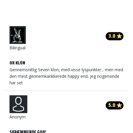
3.0
Bilingual
OK KLON
Gennemsnitlig Seven klon, med visse lyspunkter , men med
den mest gennemkarikkerede happy end, jeg nogensinde
har set
5.0
Anonym
SKRÆMMENDE GOD!