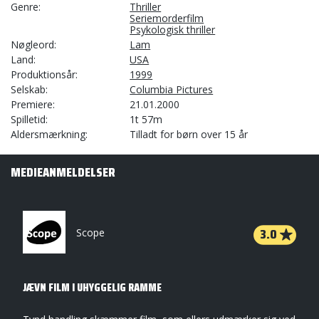
Genre
Thriller
Seriemorderfilm
Psykologisk thriller
Nøgleord
Lam
Land
USA
Produktionsår
1999
Selskab
Columbia Pictures
Premiere
21.01.2000
Spilletid
1t 57m
Aldersmærkning
Tilladt for børn over 15 år
MEDIEANMELDELSER
3.0
Scope
JÆVN FILM I UHYGGELIG RAMME