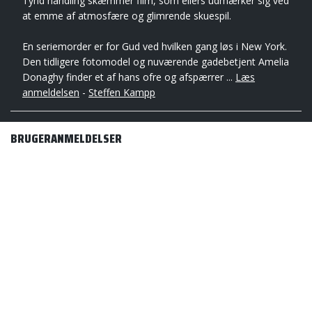
Tynd handling skæmmer film, som ellers udmærker sig ved
at emme af atmosfære og glimrende skuespil.
En seriemorder er for Gud ved hvilken gang løs i New York.
Den tidligere fotomodel og nuværende gadebetjent Amelia
Donaghy finder et af hans ofre og afspærrer ...
Læs
anmeldelsen
-
Steffen Kampp
BRUGERANMELDELSER