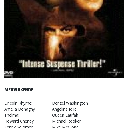
MEDVIRKENDE
Lincoln Rhyme
Denzel Washington
Amelia Donaghy
Angelina Jolie
Thelma
Queen Latifah
Howard Cheney
Michael Rooker
Kenny Solomon
Mike McGlone