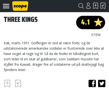
THREE KINGS
4.1
STEM
Irak, marts 1991. Golfkrigen er ved at være forbi, og de
udstationerede amerikanske soldater er frustrerede over ikke at
have noget at tage sig til. Så da de finder et håndtegnet kort,
Om
Scope
som leder til en skat af guldbarrer, som Saddam Hussein har
stjålet fra Kuwait, drager fire af soldaterne ud på skattejagt bag
Kontakt
fjendens linier.
©
Scope
2020