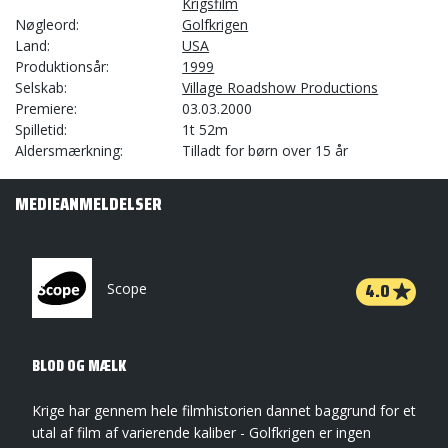
Krigsfilm
Nøgleord
Golfkrigen
Land
USA
Produktionsår
1999
Selskab
Village Roadshow Productions
Premiere
03.03.2000
Spilletid
1t 52m
Aldersmærkning
Tilladt for børn over 15 år
MEDIEANMELDELSER
4.0
Scope
BLOD OG MÆLK
Krige har gennem hele filmhistorien dannet baggrund for et
utal af film af varierende kaliber - Golfkrigen er ingen