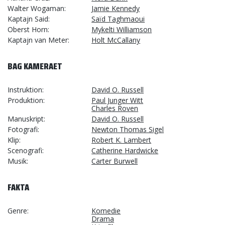
Walter Wogaman
Jamie Kennedy
Kaptajn Said
Saïd Taghmaoui
Oberst Horn
Mykelti Williamson
Kaptajn van Meter
Holt McCallany
BAG KAMERAET
Instruktion
David O. Russell
Produktion
Paul Junger Witt
Charles Roven
Manuskript
David O. Russell
Fotografi
Newton Thomas Sigel
Klip
Robert K. Lambert
Scenografi
Catherine Hardwicke
Musik
Carter Burwell
FAKTA
Genre
Komedie
Drama